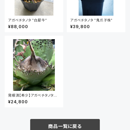
アガベチタノタ "白犀牛"
アガベチタノタ "鬼爪子株"
¥88,000
¥39,800
発根済【希少】アガベチタノタ
Agave titanota スタッズ子株
¥24,800
KO-097
商品一覧に戻る