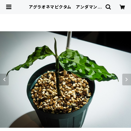
アグラオネマピクタム アンダマン
トリカラー ナチュラ増殖株 | KNOC
K × ON SHOP