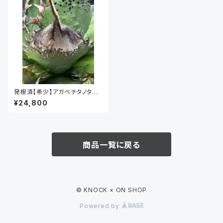
発根済【希少】アガベチタノタ
Agave titanota スタッズ子株
¥24,800
KO-097
商品一覧に戻る
© KNOCK × ON SHOP
Powered by