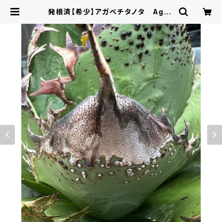
発根済【希少】アガベチタノタ Agav
e titanota スタッズ子株 KO-097
| KNOCK × ON SHOP