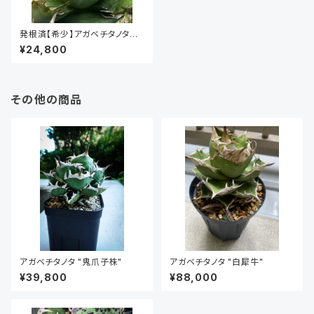
発根済【希少】アガベチタノタ
Agave titanota スタッズ子株
¥24,800
KO-097
その他の商品
アガベチタノタ "鬼爪子株"
アガベチタノタ "白犀牛"
¥39,800
¥88,000